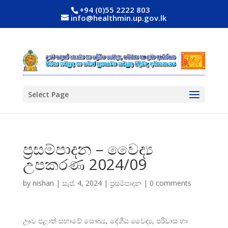
+94 (0)55 2222 803
info@healthmin.up.gov.lk
Select Page
ප්‍රසම්පාදන – වෛද්‍ය
උපකරණ 2024/09
by
nishan
|
සැප්. 4, 2024
|
ප්‍රසම්පාදන
|
0 comments
ඌව පළාත් සභාවේ සෞඛ්‍ය, දේශීය වෛද්‍ය, පරිවාස හා