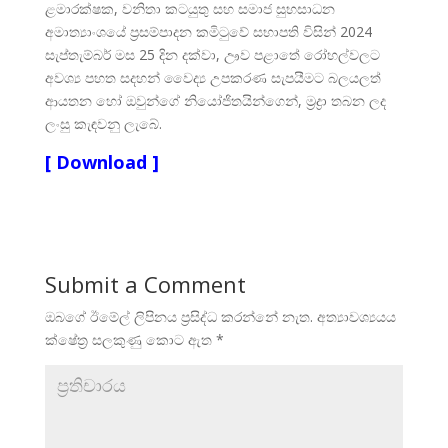
ළමාරක්ෂක, වනිතා කටයුතු සහ සමාජ සුභසාධන
අමාත්‍යාංශ‍යේ ප්‍රසම්පාදන කමිටුවේ සභාපති විසින් 2024
සැප්තැම්බර් මස 25 දින දක්වා, ඌව පළාතේ රෝහල්වලට
අවශ්‍ය පහත සදහන් වෛද්‍ය උපකරණ සැපයීමට බලයලත්
ආයතන හෝ ඔවුන්ගේ නියෝජිතයින්ගෙන්, ම්‍රද්‍රා තබන ලද
ලංසු කැඳවනු ලැබේ.
[ Download ]
Submit a Comment
ඔබගේ ඊමේල් ලිපිනය ප්‍රසිද්ධ කරන්නේ නැත.
අත්‍යාවශ්‍යයය
ක්ෂේත්‍ර සලකුණු කොට ඇත
*