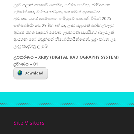
ඌව පළාත් සභාවේ සෞඛ්‍ය, දේශීය වෛද්‍ය, පරිවාස හා
ළමාරක්ෂක, වනිතා කටයුතු සහ සමාජ සුභසාධන
අමාත්‍යාංශ‍යේ ප්‍රසම්පාදන කමිටුවේ සභාපති විසින් 2025
ඔක්තෝබර් මස 29 දින දක්වා, ඌව පළාතේ රෝහල්වලට
අවශ්‍ය පහත සඳහන් වෛද්‍ය උපකරණ සැපයීමට බලයලත්
ආයතන හෝ ඔවුන්ගේ නියෝජිතයින්ගෙන්, මුද්‍රා තබන ලද
ලංසු කැඳවනු ලැබේ.
උපකරණය – XRay (DIGITAL RADIOGRAPHY SYSTEM)
ප්‍රමාණය – 01
Download
sssssssssssssssssssssssssssssssssssssssssssssssssssssssssssssss
Site Visitors